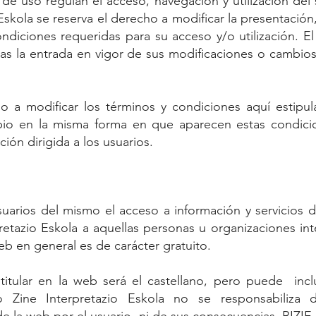
de uso regulan el acceso, navegación y utilización del s
Eskola se reserva el derecho a modificar la presentació
ndiciones requeridas para su acceso y/o utilización. El 
ras la entrada en vigor de sus modificaciones o cambi
o a modificar los términos y condiciones aquí estipul
bio en la misma forma en que aparecen estas condici
ión dirigida a los usuarios.
s usuarios del mismo el acceso a información y servicios
pretazio Eskola a aquellas personas u organizaciones in
web en general es de carácter gratuito.
 titular en la web será el castellano, pero puede incl
boko Zine Interpretazio Eskola no se responsabiliz