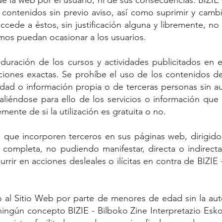
 la web por el usuario, ni de sus consecuencias. BIZIE 
 contenidos sin previo aviso, así como suprimir y camb
cede a éstos, sin justificación alguna y libremente, no
mos puedan ocasionar a los usuarios.
duración de los cursos y actividades publicitados en
aciones exactas. Se prohíbe el uso de los contenidos d
idad o información propia o de terceras personas sin aut
aliéndose para ello de los servicios o información qu
mente de si la utilización es gratuita o no.
 que incorporen terceros en sus páginas web, dirigido
completa, no pudiendo manifestar, directa o indirecta
urrir en acciones desleales o ilícitas en contra de BIZIE
 al Sitio Web por parte de menores de edad sin la aut
ningún concepto BIZIE - Bilboko Zine Interpretazio Eskol