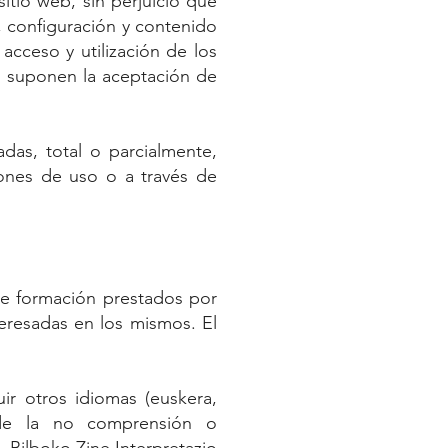
itio web, sin perjuicio que
n, configuración y contenido
acceso y utilización de los
os suponen la aceptación de
adas, total o parcialmente,
ones de uso o a través de
 de formación prestados por
teresadas en los mismos. El
uir otros idiomas (euskera,
a de la no comprensión o