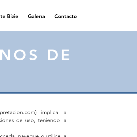
te Bizie
Galería
Contacto
INOS DE
rpretacion.com
)
implica la
ciones de uso, teniendo la
cceda, navegue o utilice la